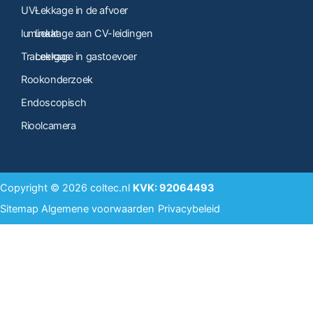
UV-
Lekkage in de afvoer
luminaat
Lekkage aan CV-leidingen
Traceergas
Lekkage in gastoevoer
Rookonderzoek
Endoscopisch
Rioolcamera
Copyright © 2026
coltec.nl
KVK: 92064493
Sitemap
Algemene voorwaarden
Privacybeleid