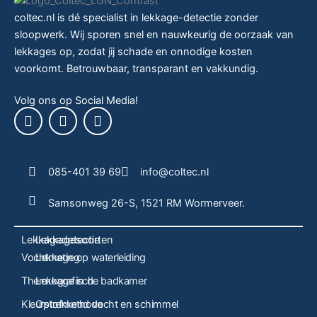
coltec.nl is dé specialist in lekkage-detectie zonder
sloopwerk. Wij sporen snel en nauwkeurig de oorzaak van
lekkages op, zodat jij schade en onnodige kosten
voorkomt. Betrouwbaar, transparant en vakkundig.
Volg ons op Social Media!
F
T
Y
a
w
o
c
i
u
e
t
t
b
t
u
085-401 39 69
info@coltec.nl
o
e
b
o
r
e
Samsonweg 26-S, 1521 RM Wormerveer.
k
Lekkagedetectie
Lekkagesoorten
Vochtmeting
Lekkage op waterleiding
Thermografisch
Lekkage in de badkamer
Kleurstofmethode
Optrekkend vocht en schimmel